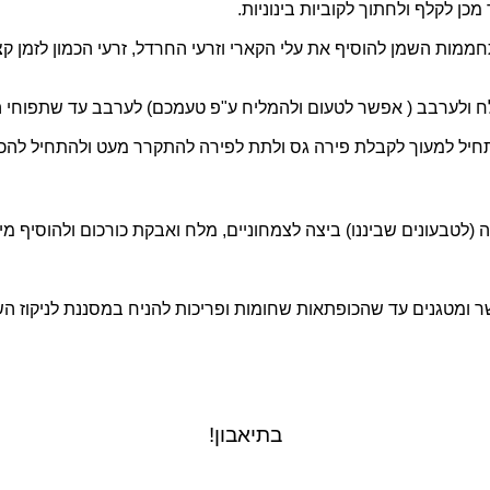
כן לקלף ולחתוך לקוביות בינוניות.
יף 3 כפות שמן, לאחר התחממות השמן להוסיף את עלי הקארי וזרעי החרדל, זרעי הכמו
ח ולערבב ( אפשר לטעום ולהמליח ע"פ טעמכם) לערבב עד שתפוחי ה
יל למעוך לקבלת פירה גס ולתת לפירה להתקרר מעט ולהתחיל להכין
(לטבעונים שביננו) ביצה לצמחוניים, מלח ואבקת כורכום ולהוסיף מ
ומטגנים עד שהכופתאות שחומות ופריכות להניח במסננת לניקוז הש
בתיאבון!