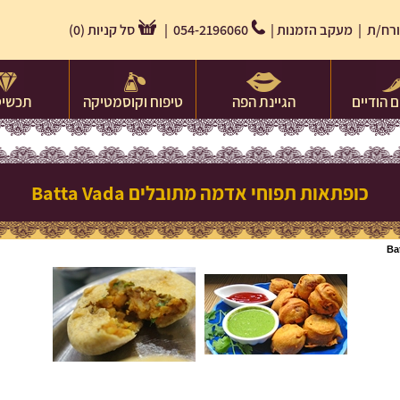
רח/ת |
מעקב הזמנות
|
054-2196060 |
סל קניות
(
0
)
 הודיים
הגיינת הפה
טיפוח וקוסמטיקה
תכשיט
כופתאות תפוחי אדמה מתובלים Batta Vada