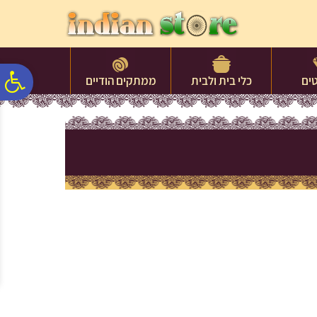
לתפריט
לתוכן
לתפריט
אתר
המרכזי
נגישות
פ
ים
כלי בית ולבית
ממתקים הודיים
סר
נג