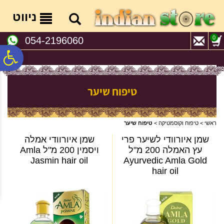
לתפריט
לתוכן
לתפריט
אתר
המרכזי
נגישות
ניווט
0
054-2196060
פ
סר
טיפוח שיער
נג
ראשי
>
טיפוח וקוסמטיקה
>
טיפוח שיער
שמן איורוודי לשיער פרי
שמן איורוודי אמלה
עץ האמלה 200 מ"ל
ויסמין 200 מ"ל Amla
Jasmin hair oil
Ayurvedic Amla Gold
hair oil