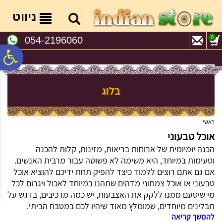
לתפריט
לתוכן
לתפריט
אתר
המרכזי
נגישות
ניווט
0
054-2196060
פ
סר
בלוג
נג
ראשי
אוכל טבעוני
הכנה יומיומית של ארוחות בריאות, מזינות, קלות להכנה
וטעימות במיוחד, היא משימה לא פשוטה עבור מרבית האנשים.
אם גם אתם רוצים ללמוד כיצד להפיק תחת ידיכם להוציא אוכל
טבעוני או אוכל צמחוני מדהים שתהנו במיוחד לאכול ויגרום לכל
מי שיטעם ממנו ללקק את האצבעות, יש כמה מרכיבים, בדגש על
תבלינים מיוחדים, שמומלץ מאוד שיהיו לכם במטבח הביתי.
להמשך קריאה