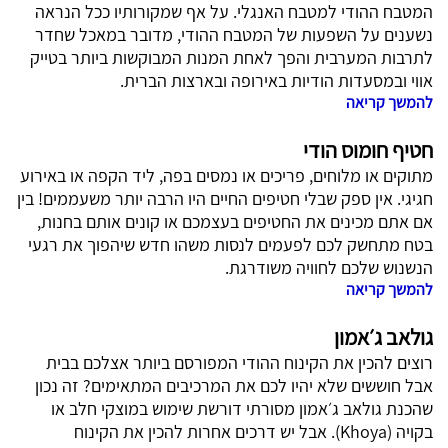
המטבח ההודי למטבח האנגלי. על אף שמקורותיו ככל הנראה
נשענים על השפעות של המטבח ההודי, מדובר במאכל שחדר
לתרבות המערבית והפך לאחת המנות המבוקשות ביותר בטייק
אווי ובמסעדות הודיות באירופה ובארצות הברית.
להמשך קריאה
חטיף חומוס הודי
מתוקים או מלוחים, פריכים או נמסים בפה, ליד הקפה או באירוע
חגיגי. אין ספק שבלי חטיפים החיים היו הרבה יותר משעממים! בין
אם אתם מכינים את החטיפים בעצמכם או קונים אותם בחנות,
בטח מתחשק לכם לפעמים לנסות משהו חדש שיהפוך את רגעי
הנשנוש שלכם לחוויה משודרגת.
להמשך קריאה
גולאב ג׳אמון
רוצים להכין את הקינוח ההודי המפורסם ביותר אצלכם בבית
אבל חוששים שלא יהיו לכם את המרכיבים המתאימים? זה נכון
שהכנת גולאב ג׳אמון מסורתי דורשת שימוש במוצקי חלב או
בקויה (Khoya). אבל יש דרכים אחרות להכין את הקינוח