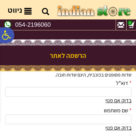
לתפריט
לתוכן
לתפריט
אתר
המרכזי
נגישות
ניווט
0
054-2196060
פ
סר
הרשמה לאתר
נג
שדות מסומנים בכוכבית, הינם שדות חובה.
*
דוא"ל
בדוק אם פנוי
*
שם משתמש
בדוק אם פנוי