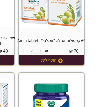
60 קפסולות אמלה "אמלקי" Amla tablets
l
₪
40
₪
70
כמות
הוסף לסל