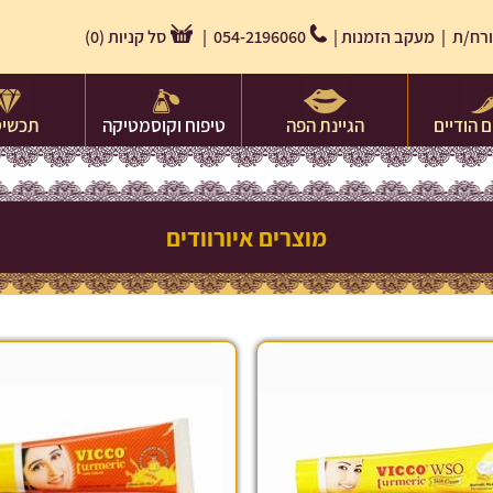
רח/ת |
מעקב הזמנות
|
054-2196060 |
סל קניות
(
0
)
 הודיים
הגיינת הפה
טיפוח וקוסמטיקה
תכשיט
מוצרים איורוודים