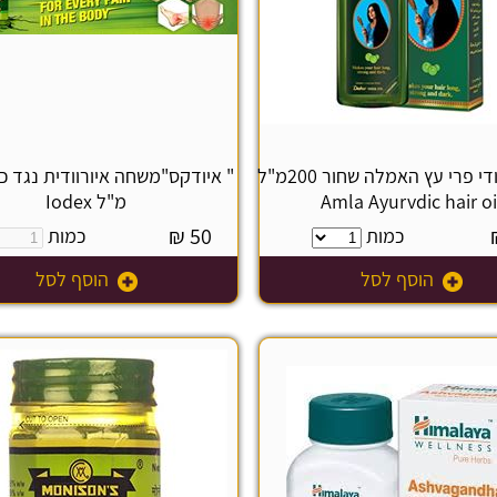
שמן איוורודי פרי עץ האמלה שחור 200מ"ל
Amla Ayurvdic hair oi
מ"ל Iodex
₪
50
כמות
כמות
הוסף לסל
הוסף לסל