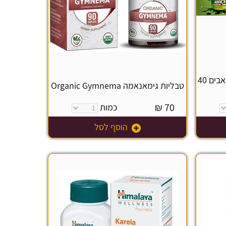
" איודקס"משחה איורוודית נגד כאבים 40
טבליות גימאנאמה Organic Gymnema
₪
70
כמות
הוסף לסל