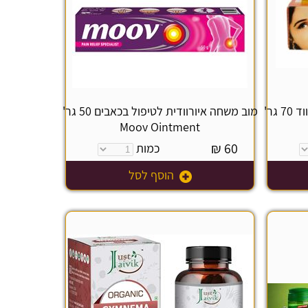
משחת ויקו ע"ב כורכום ושמן סנדלווד 70 גר'
מוב משחה איורוודית לטיפול בכאבים 50 גר'
Moov Ointment
₪
60
כמות
הוסף לסל