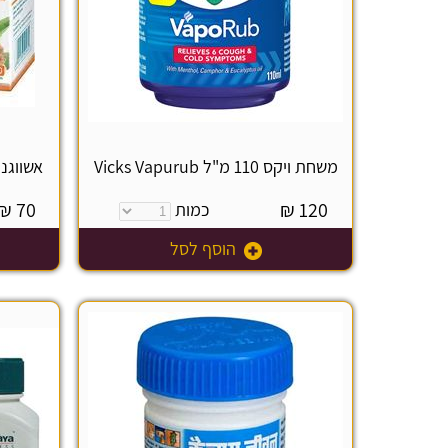
משחת ויקס 110 מ"ל Vicks Vapurub
אשווגנדה 60 טבליות a
₪
70
₪
120
כמות
הוסף לסל