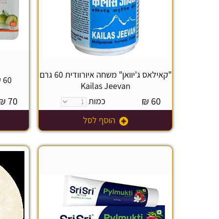
"קאילאס ג'יוואן" משחה איורוודית 60 גרם
60 קפסולות טריפלה Triphala
Kailas Jeevan
₪
70
₪
60
כמות
הוסף לסל