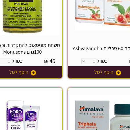
משחת מוניסאנס להתקררות וכא
Ashvagandh
100גרם Monusons
₪
45
כמות
כמות
הוסף לסל
הוסף לסל