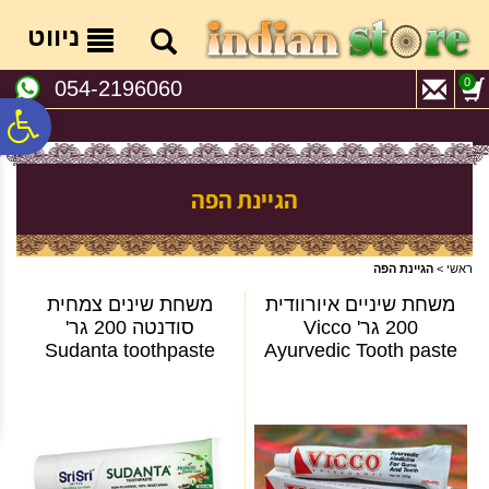
לתפריט
לתוכן
לתפריט
אתר
המרכזי
נגישות
ניווט
0
054-2196060
פ
סר
הגיינת הפה
נג
ראשי
>
הגיינת הפה
משחת שיניים איורוודית
משחת שינים צמחית
200 גר' Vicco
סודנטה 200 גר'
Sudanta toothpaste
Ayurvedic Tooth paste