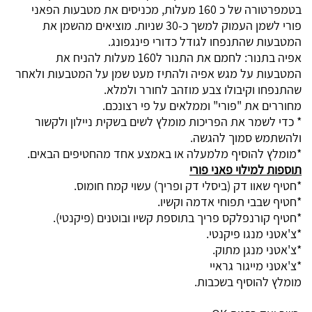
בטמפרטורה של כ 160 מעלות, מכניסים את מטבעות הפאני
פורי לשמן העמוק למשך כ-30 שניות. מוציאים מהשמן את
המטבעות שהתנפחו לגודל כדורי פינגפונג.
אפיה בתנור: לחמם את התנור ל160 מעלות להניח את
המטבעות על מגש אפיה ולהתיז מעט שמן על המטבעות ולאחר
שהתנפחו וקיבולו צבע מוזהב לחורר ולמלא.
מחוררים את "פורי" וממלאים על פי רצונכם.
* כדי לשמר את הפריכות מומלץ לשים בשקית ניילון ולקשור
ולהשתמש סמוך להגשה.
*מומלץ להוסיף מלמעלה או באמצע אחד מהחטיפים הבאים.
תוספות למילוי פאני פורי
*חטיף שאוו דק (ביסלי דק ופריך) עשוי קמח חומוס.
*חטיף שבבי תפוחי אדמה וקשיו.
*חטיף קורנפלקס פריך בתוספת קשיו ובוטנים (פיקנטי).
*צ'אטני מנגו פיקנטי.
*צ'אטני מנגן מתוק.
*צ'אטני מייגור גראיי
מומלץ להוסיף בשכבות.