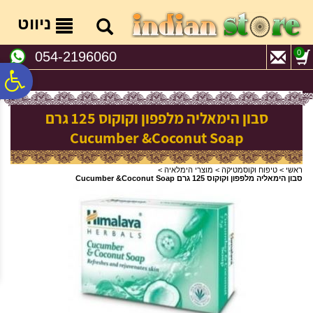
לתפריט
לתוכן
לתפריט
אתר
המרכזי
נגישות
ניווט
0
054-2196060
פ
סבון הימאליה מלפפון וקוקוס 125 גרם
סר
Cucumber &Coconut Soap
נג
ראשי
>
טיפוח וקוסמטיקה
>
מוצרי הימלאיה
>
סבון הימאליה מלפפון וקוקוס 125 גרם Cucumber &Coconut Soap