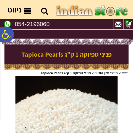
לתפריט
לתוכן
לתפריט
אתר
המרכזי
נגישות
ניווט
0
054-2196060
פ
סר
פניני טפיוקה 1 ק"ג Tapioca Pearls
נג
ראשי
>
מוצרי מזון הודיים
>
פניני טפיוקה 1 ק"ג Tapioca Pearls