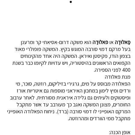
פַאלוּדֶה
או
פאלוּדַה
הוא משקה דרום-
אסיאתי
קר ומרענן
בעל
מרקם
דמוי
סורבה
המוגש בקיץ. המשקה פופולרי מאוד
בצפון
הודו
,
פקיסטן
ו
איראן
. המשקה היה אחד מהקינוחים
הקפואים הראשונים בהיסטוריה, ויש עדויות לקיומו כבר בשנת
400 לפני הספירה.
מנת פאלודה
הפאלודה מבוסס על
מים
, גרגירי
בזיליקום
,
רוזטה
,
סוכר
,
מי
ורדים
ומיץ
לימון
במתכון האיראני מוספות גם איטריות אורז
ו
פיסטוקים
ולעיתים גם
גלידה
איראנית מסורתית. לאחר ערבוב
החומרים, מצונן המשקה ואגב כך מעורבב עד אשר מתקבל
המרקם האופייני לו דמוי סורבה (ברד). ניחוח הפאלודה האופייני
מתקבל ממי הוורדים ומהרוזטה.
אופן הכנה: