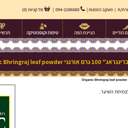
רח/ת |
מעקב הזמנות
|
054-2196060 |
סל קניות
(
0
)
 הודיים
הגיינת הפה
טיפוח וקוסמטיקה
תכשיט
רגני Organic Bhringraj leaf powder
צמיחת השיער.