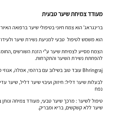
מעודד צמיחת שיער טבעית
ברינגראג' הוא צמח חיוני בטיפולי שיער ברפואה האיורו
הוא משמש לטיפול טבעי למניעת נשירת שיער ולעידוד
הצמח מסייע לצמיחת שיער ע"י הזנת השורשים ,החומר
להפחתת נשירת השיער והתקרחות.
Bhringraj עובד טוב בשילוב עם ברהמי, אמלה, אגוזי סבון ושיקאקאי, כולם אבקות שיער טבעוניות.
לבעלות שיער דליל: חיזוק ועיבוי שיער דליל, שיער עד
נפח
טיפול לשיער : מרכך שיער טבעי, מעודד צמיחה ונותן
שיער ללא קשקשים, בריא ומבריק.