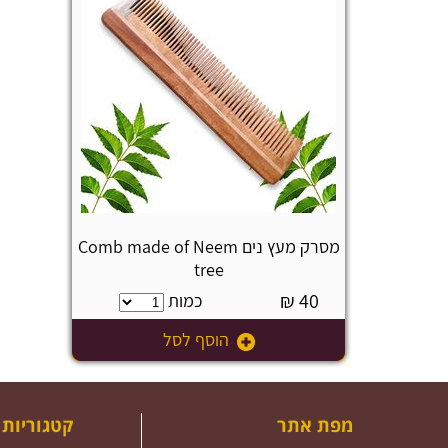
מסרק מעץ נים Comb made of Neem
tree
₪
40
כמות
הוסף לסל
מפת אתר
קטגוריות