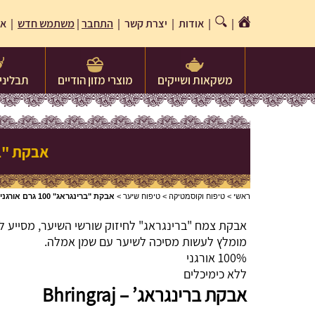
|
|
אודות
|
יצרת קשר
|
התחבר
|
משתמש חדש
| או
משקאות ושייקים
מוצרי מזון הודיים
תבלינים
אבקת "ברינגראג" 100 גרם או
ראשי
>
טיפוח וקוסמטיקה
>
טיפוח שיער
>
אבקת "ברינגראג" 100 גרם אורגני Organic Bhringraj leaf powder
אבקת צמח "ברינגראג" לחיזוק שורשי השיער, מסייע ל
מומלץ לעשות מסיכה לשיער עם שמן אמלה.
100% אורגני
ללא כימיכלים
אבקת ברינגראג’ – Bhringraj