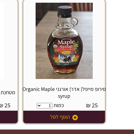
סירופ מייפל( אדר) אורגני Organic Maple
מטחנת מלח שחור
syrup
₪
25
₪
25
כמות
הוסף לסל