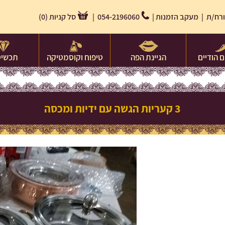
רח/ת |
מעקב הזמנות
|
054-2196060 |
סל קניות
(
0
)
 הודיים
הגיינת הפה
טיפוח וקוסמטיקה
תכשיט
3 קעריות הגשה עם ידיות ומכסה