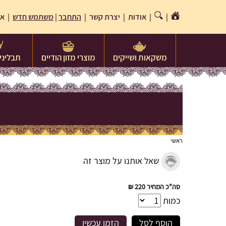
|
|
אודות
|
יצרת קשר
|
התחבר
|
משתמש חדש
| או
משקאות ושייקים
מוצרי מזון הודיים
תבלינים
ראשי
שאל אותנו על מוצר זה
סה"כ המחיר
220 ₪
כמות
הוסף לסל
הזמן עכשיו