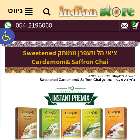
לתפריט
לתוכן
לתפריט
אתר
המרכזי
נגישות
ניווט
0
054-2196060
פ
צ'אי הל וזעפרן ממותק Sweetened
סר
Cardamom& Saffron Chai
נג
ראשי
>
משקאות ושייקים
>
צ'אי
>
צ'אי הל וזעפרן ממותק Sweetened Cardamom& Saffron Chai