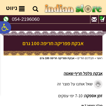
לתפריט
לתוכן
לתפריט
אתר
המרכזי
נגישות
ניווט
0
054-2196060
פ
סר
אבקת פפריקה חריפה 100 גרם
נג
ראשי
>
תבלינים הודיים
>
אבקת פפריקה חריפה 100 גרם
אבקת פלפל חריף שאטה
שאל אותנו על מוצר זה
זמן אספקה:
7-10 ימי עסקים
סה"כ המחיר
7 ₪