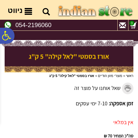
לתפריט
לתוכן
לתפריט
אתר
המרכזי
נגישות
ניווט
0
054-2196060
פ
סר
אורז בסמטי "לאל קילה" 5 ק"ג
נג
ראשי
>
מוצרי מזון הודיים
>
אורז בסמטי "לאל קילה" 5 ק"ג
שאל אותנו על מוצר זה
זמן אספקה:
7-10 ימי עסקים
אין במלאי
סה"כ המחיר
70 ₪