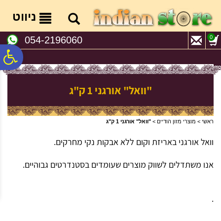
לתפריט
לתוכן
לתפריט
אתר
המרכזי
נגישות
ניווט
0
054-2196060
פ
סר
"וואל" אורגני 1 ק"ג
נג
ראשי
>
מוצרי מזון הודיים
>
"וואל" אורגני 1 ק"ג
וואל אורגני באריזת וקום ללא אבקות נקי מחרקים.
אנו משתדלים לשווק מוצרים שעומדים בסטנדרטים גבוהיים.
.