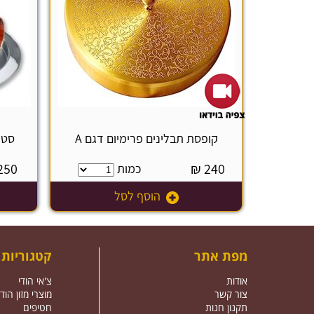
קופסת תבלינים פרימיום דגם A
סט 
250
₪
240
כמות
הוסף לסל
מפת אתר
קטגוריות
אודות
צ'אי הודי
צור קשר
מוצרי מזון הודי
תקנון חנות
חטיפים