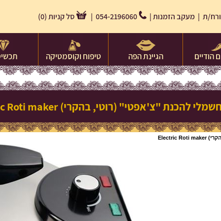
רח/ת |
מעקב הזמנות
|
054-2196060 |
סל קניות
(
0
)
 הודיים
הגיינת הפה
טיפוח וקוסמטיקה
תכשיט
י להכנת "צ'אפטי" (רוטי, בהקרי) Electric Roti maker
Electri