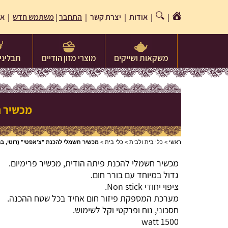
|
|
אודות
|
יצרת קשר
|
התחבר
|
משתמש חדש
| או
משקאות ושייקים
מוצרי מזון הודיים
תבלינים
מכשיר חשמל
ראשי
>
כלי בית ולבית
>
כלי בית
>
מכשיר חשמלי להכנת "צ'אפטי" (רוטי, בהקרי) c Roti maker
מכשיר חשמלי להכנת פיתה הודית, מכשיר פרימיום.
גדול במיוחד עם בורר חום.
ציפוי יחודי Non stick.
מערכת המספקת פיזור חום אחיד בכל שטח ההכנה.
חסכוני, נוח ופרקטי וקל לשימוש.
1500 watt