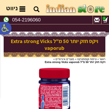
לתפריט
לתוכן
לתפריט
אתר
המרכזי
נגישות
ניווט
0
054-2196060
פ
ויקס חזק יותר 50 מ"ל Extra strong Vicks
סר
vaporub
נג
ראשי
>
טיפוח וקוסמטיקה
>
מוצרים איורוודים
>
ויקס חזק יותר 50 מ"ל Extra strong Vicks vaporub