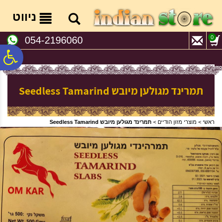
לתפריט
לתוכן
לתפריט
אתר
המרכזי
נגישות
ניווט
0
054-2196060
פ
סר
תמרינד מגולען מיובש Seedless Tamarind
נג
ראשי
>
מוצרי מזון הודיים
>
תמרינד מגולען מיובש Seedless Tamarind