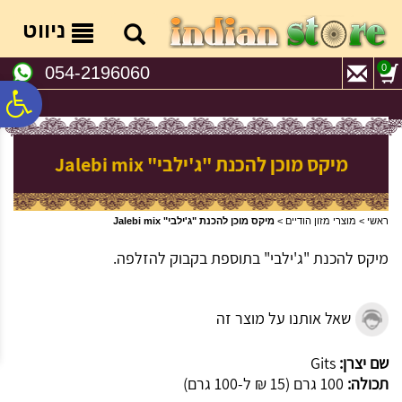
לתפריט
לתוכן
לתפריט
אתר
המרכזי
נגישות
ניווט
0
054-2196060
פ
סר
מיקס מוכן להכנת "ג'ילבי" Jalebi mix
נג
ראשי
>
מוצרי מזון הודיים
>
מיקס מוכן להכנת "ג'ילבי" Jalebi mix
מיקס להכנת "ג'ילבי" בתוספת בקבוק להזלפה.
שאל אותנו על מוצר זה
שם יצרן:
Gits
תכולה:
100 גרם (15 ₪ ל-100 גרם)