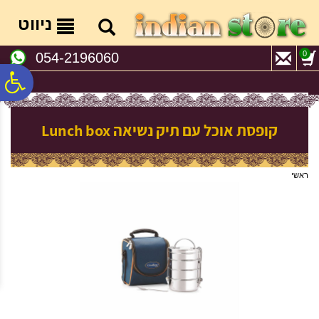
לתפריט
לתוכן
לתפריט
אתר
המרכזי
נגישות
ניווט
0
054-2196060
פ
סר
קופסת אוכל עם תיק נשיאה Lunch box
נג
ראשי