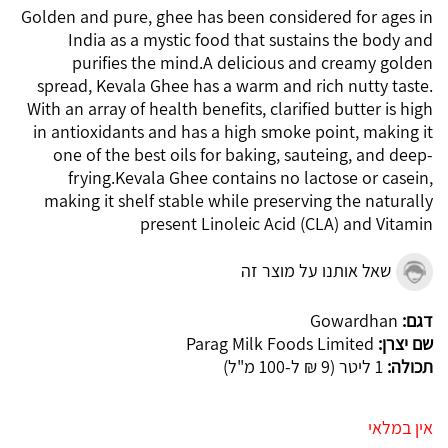
Golden and pure, ghee has been considered for ages in
India as a mystic food that sustains the body and
purifies the mind.A delicious and creamy golden
spread, Kevala Ghee has a warm and rich nutty taste.
With an array of health benefits, clarified butter is high
in antioxidants and has a high smoke point, making it
one of the best oils for baking, sauteing, and deep-
frying.Kevala Ghee contains no lactose or casein,
making it shelf stable while preserving the naturally
present Linoleic Acid (CLA) and Vitamin
שאל אותנו על מוצר זה
דגם:
Gowardhan
שם יצרן:
Parag Milk Foods Limited
תכולה:
1 ליטר (9 ₪ ל-100 מ"ל)
אין במלאי