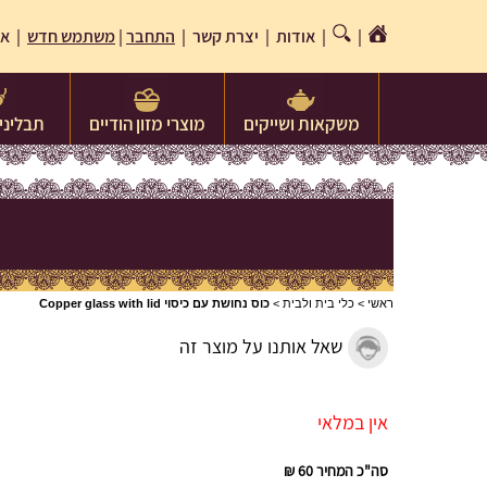
|
|
אודות
|
יצרת קשר
|
התחבר
|
משתמש חדש
| או
משקאות ושייקים
מוצרי מזון הודיים
תבלינים
ראשי
>
כלי בית ולבית
>
כוס נחושת עם כיסוי Copper glass with lid
שאל אותנו על מוצר זה
אין במלאי
סה"כ המחיר
60 ₪