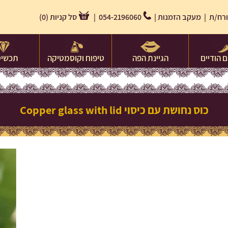
רח/ת |
מעקב הזמנות
|
054-2196060 |
סל קניות
(
0
)
 הודיים
הגיינת הפה
טיפוח וקוסמטיקה
תכשיט
כוס נחושת עם כיסוי Copper glass with lid