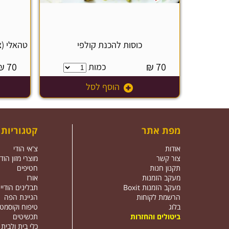
כוסות להכנת קולפי
טהאלי (צל
₪
70
₪
70
כמות
הוסף לסל
מפת אתר
קטגוריות
אודות
צ'אי הודי
צור קשר
מוצרי מזון הודי
תקנון חנות
חטיפים
מעקב הזמנות
אורז
מעקב הזמנות Boxit
תבלינים הודיי
הרשמת לקוחות
הגיינת הפה
בלוג
טיפוח וקוסמט
ביטולים והחזרות
תכשיטים
כלי בית ולבית