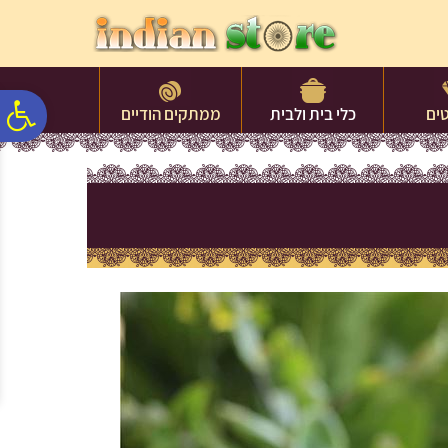
לתפריט
לתוכן
לתפריט
אתר
המרכזי
נגישות
פ
ים
כלי בית ולבית
ממתקים הודיים
סר
נג