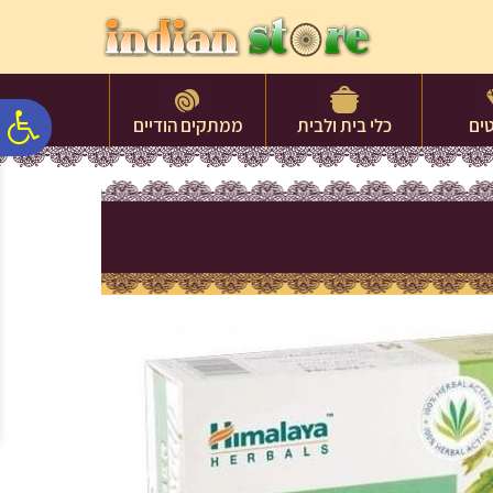
לתפריט
לתוכן
לתפריט
אתר
המרכזי
נגישות
פ
ים
כלי בית ולבית
ממתקים הודיים
סר
נג