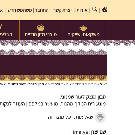
|
|
אודות
|
יצרת קשר
|
התחבר
|
משתמש חדש
| או
משקאות ושייקים
מוצרי מזון הודיים
תבלינים
ראשי
>
טיפוח וקוסמטיקה
>
מוצרי הימלאיה
>
סבון מלפפון לעור שמנוני 75 גרם Cucumber Soap
סבון מוצק לעור שמנוני.
מונע ריח הנודף מהגוף, מועשר במלפפון העוזר לנקות 
שאל אותנו על מוצר זה
שם יצרן:
Himalya