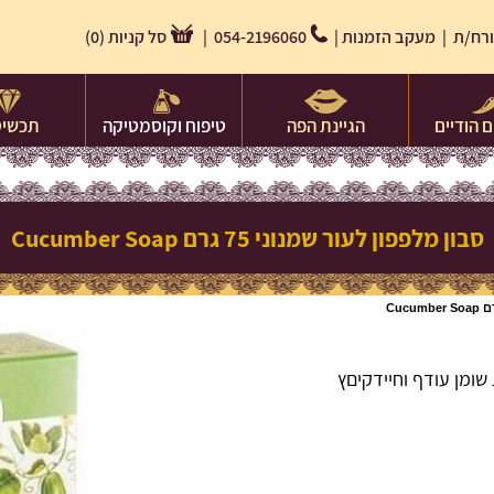
רח/ת |
מעקב הזמנות
|
054-2196060 |
סל קניות
(
0
)
 הודיים
הגיינת הפה
טיפוח וקוסמטיקה
תכשיט
סבון מלפפון לעור שמנוני 75 גרם Cucumber Soap
שומן עודף וחיידקיםץ