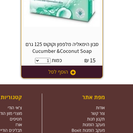
סבון הימאליה מלפפון וקוקוס 125 גרם
Cucumber &Coconut Soap
₪
15
כמות
הוסף לסל
מפת אתר
קטגוריות
אודות
צ'אי הודי
צור קשר
מוצרי מזון הודי
תקנון חנות
חטיפים
מעקב הזמנות
אורז
מעקב הזמנות Boxit
תבלינים הודיי