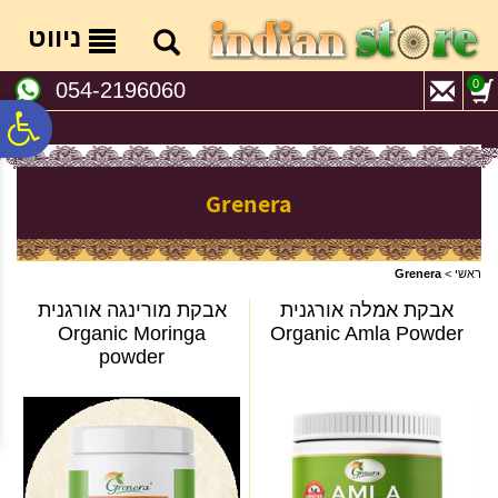
לתפריט
לתוכן
לתפריט
אתר
המרכזי
נגישות
ניווט
0
054-2196060
פ
סר
Grenera
נג
ראשי
>
Grenera
אבקת אמלה אורגנית
אבקת מורינגה אורגנית
Organic Moringa
Organic Amla Powder
powder