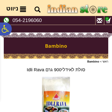
לתפריט
לתוכן
לתפריט
אתר
המרכזי
נגישות
ניווט
0
054-2196060
פ
סר
Bambino
נג
ראשי
>
Bambino
סולת לאידלי900 גרם Idli Rava