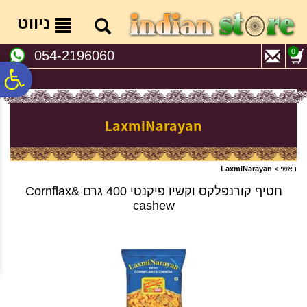
לתפריט
לתוכן
לתפריט
אתר
המרכזי
נגישות
ניווט
0
054-2196060
פ
סר
LaxmiNarayan
נג
ראשי
>
LaxmiNarayan
חטיף קורנפלקס וקשיו פיקנטי 400 גרם Cornflax&
cashew