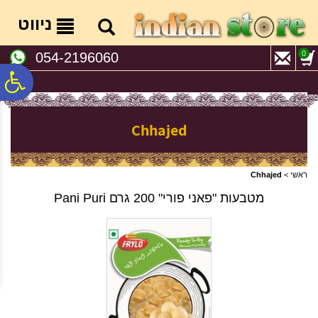
לתפריט
לתוכן
לתפריט
אתר
המרכזי
נגישות
ניווט
0
054-2196060
פ
סר
Chhajed
נג
ראשי
>
Chhajed
מטבעות "פאני פורי" 200 גרם Pani Puri