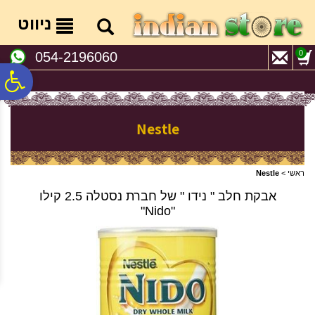
לתפריט
לתוכן
לתפריט
אתר
המרכזי
נגישות
ניווט
0
054-2196060
פ
סר
Nestle
נג
ראשי
>
Nestle
אבקת חלב " נידו " של חברת נסטלה 2.5 קילו
"Nido"