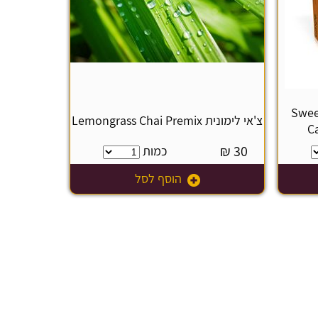
ותק Sweetened
צ'אי לימונית Lemongrass Chai Premix
C
₪
30
כמות
הוסף לסל