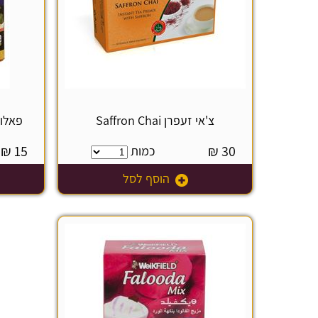
צ'אי זעפרן Saffron Chai
פאלודה
₪
15
₪
30
כמות
הוסף לסל