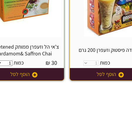
צ'אי הל וזעפרן ממ
 פיסטוק וזעפרן 200 גרם
ardamom& Saffron Chai
₪
30
כמות
כמות
הוסף לסל
הוסף לסל