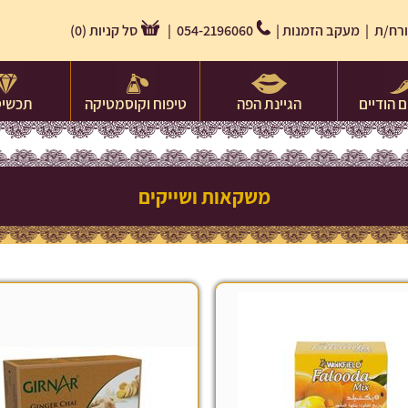
רח/ת |
מעקב הזמנות
|
054-2196060 |
סל קניות
(
0
)
 הודיים
הגיינת הפה
טיפוח וקוסמטיקה
תכשיט
משקאות ושייקים