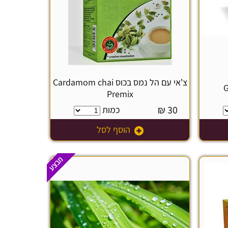
צ'אי עם הל נמס בכוס Cardamom chai
Premix
₪
30
כמות
הוסף לסל